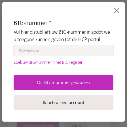
Overslaan en naar de inhoud gaan
BIG-nummer
Vul hier alstublieft uw BIG-nummer in zodat we
u toegang kunnen geven tot de HCP portal
Zoek uw BIG-nummer in het BIG-register*
Het BMS portaal is het
startpunt voor medisch
professionals met uitgebreide
Ik heb al een account
informatie over diverse
specialismen
Registreer gratis
Login