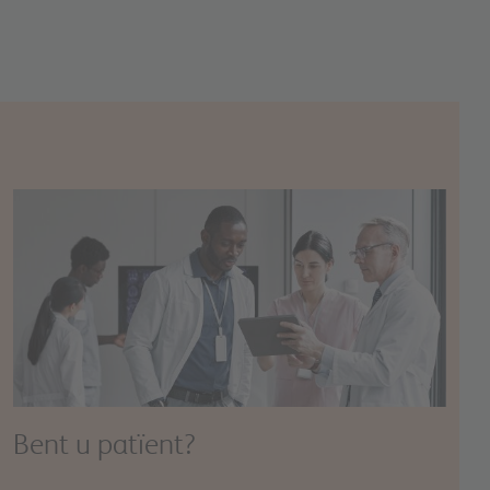
Image
Bent u patïent?