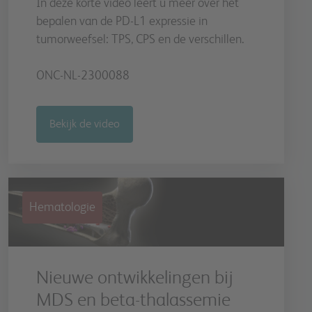
In deze korte video leert u meer over het
bepalen van de PD-L1 expressie in
tumorweefsel: TPS, CPS en de verschillen.
ONC-NL-2300088
Bekijk de video
Hematologie
Nieuwe ontwikkelingen bij
MDS en beta-thalassemie