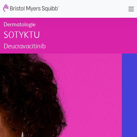
Overslaan en naar de inhoud gaan
Dermatologie
SOTYKTU
Deucravacitinib