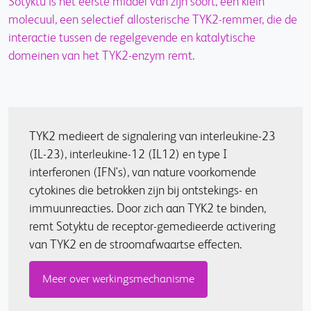
Sotyktu is het eerste middel van zijn soort, een klein
molecuul, een selectief allosterische TYK2-remmer, die de
interactie tussen de regelgevende en katalytische
domeinen van het TYK2-enzym remt.
TYK2 medieert de signalering van interleukine-23
(IL-23), interleukine-12 (IL12) en type I
interferonen (IFN's), van nature voorkomende
cytokines die betrokken zijn bij ontstekings- en
immuunreacties. Door zich aan TYK2 te binden,
remt Sotyktu de receptor-gemedieerde activering
van TYK2 en de stroomafwaartse effecten.
Meer over werkingsmechanisme