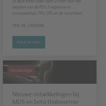
In deze korte video leert u meer over het
bepalen van de PD-L1 expressie in
tumorweefsel: TPS, CPS en de verschillen.
ONC-NL-2300088
Bekijk de video
Hematologie
Nieuwe ontwikkelingen bij
MDS en beta-thalassemie