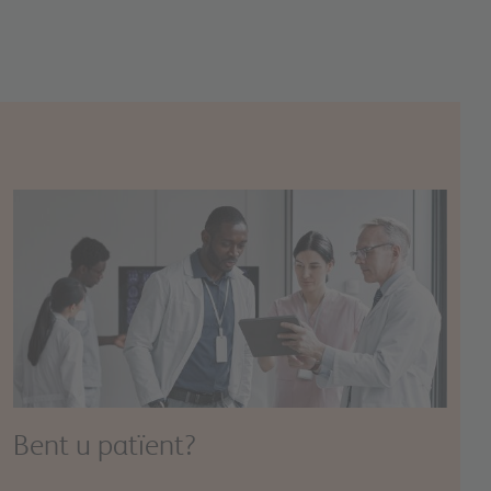
Image
Bent u patïent?