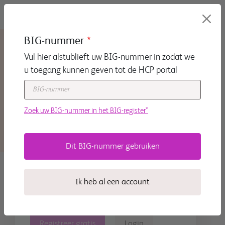
Overslaan en naar de inhoud gaan
BIG-nummer
Vul hier alstublieft uw BIG-nummer in zodat we
u toegang kunnen geven tot de HCP portal
Zoek uw BIG-nummer in het BIG-register*
Het BMS portaal is het
startpunt voor medisch
professionals met uitgebreide
Ik heb al een account
informatie over diverse
specialismen
Registreer gratis
Login