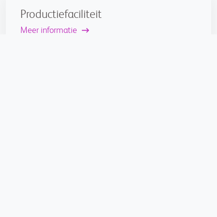
Productiefaciliteit
Meer informatie
Referenties:
1. Bristol Myers Squibb.
https://www.bms.com/life-and-science/science/looking-to-the-
future-of-car-t-cell-therapy.html
Accessed 2024.
2. Hartmann J, SchuBler-Lenz M, Bondanza A, Buchaholz CJ. EMBO Mol Med.
2017;9(9):1183-1197
3. Boyiadzis MM, Dhodapkar MV, Brentjens RJ, et al., J Immnother Cancer.
2018;6(1):137
4. Maus MV, Levine BL Oncologist. 2016;21(5):608-617