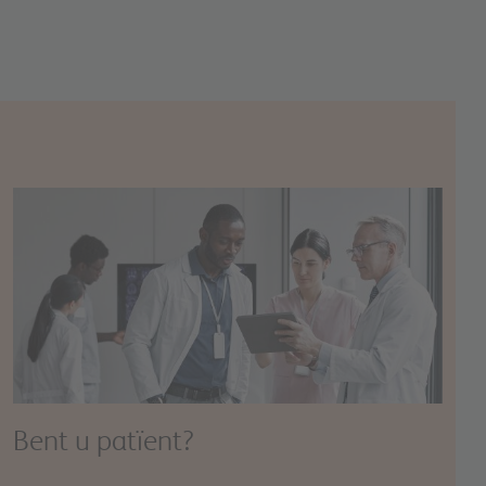
Image
Bent u patïent?