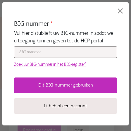
Overslaan en naar de inhoud gaan
BIG-nummer
Vul hier alstublieft uw BIG-nummer in zodat we
u toegang kunnen geven tot de HCP portal
Zoek uw BIG-nummer in het BIG-register*
Het BMS portaal is het
startpunt voor medisch
professionals met uitgebreide
Ik heb al een account
informatie over diverse
specialismen
Registreer gratis
Login