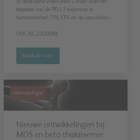
In deze korte video leert u meer over het
bepalen van de PD-L1 expressie in
tumorweefsel: TPS, CPS en de verschillen.
ONC-NL-2300088
Bekijk de video
Hematologie
Nieuwe ontwikkelingen bij
MDS en beta-thalassemie