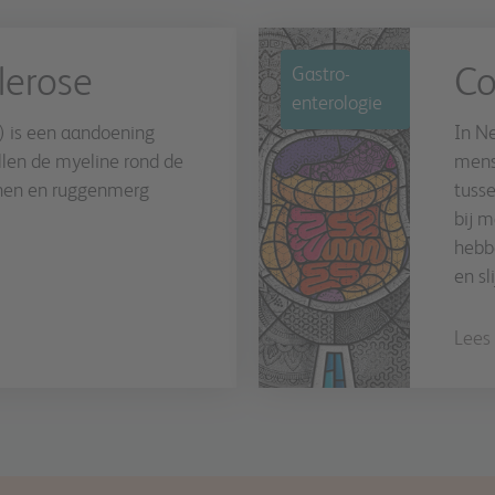
lerose
Co
Gastro-
enterologie
) is een aandoening
In N
llen de myeline rond de
mens
nen en ruggenmerg
tusse
bij 
hebb
en sl
Lees