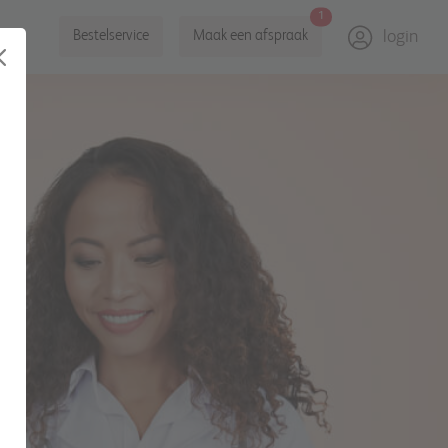
1
login
Bestelservice
Maak een afspraak