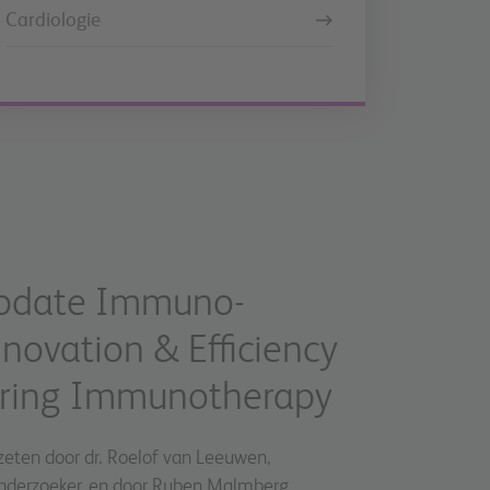
Cardiologie
update Immuno-
novation & Efficiency
ering Immunotherapy
zeten door dr. Roelof van Leeuwen,
nderzoeker, en door Ruben Malmberg,