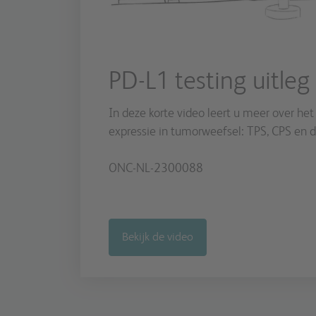
PD-L1 testing uitleg
In deze korte video leert u meer over he
expressie in tumorweefsel: TPS, CPS en de
ONC-NL-2300088
Bekijk de video