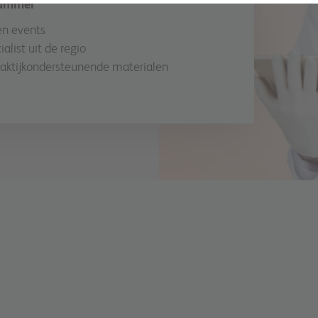
nummer
en events
list uit de regio
raktijkondersteunende materialen