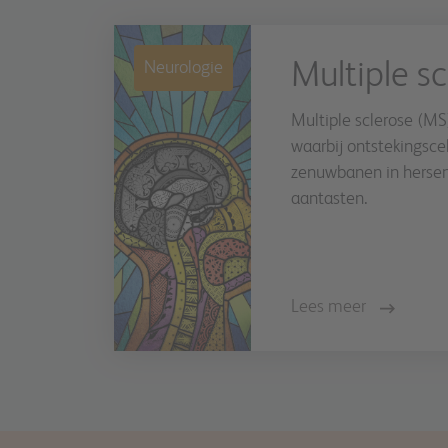
Multiple sc
Neurologie
Multiple sclerose (MS
waarbij ontstekingsce
zenuwbanen in herse
aantasten.
Lees meer